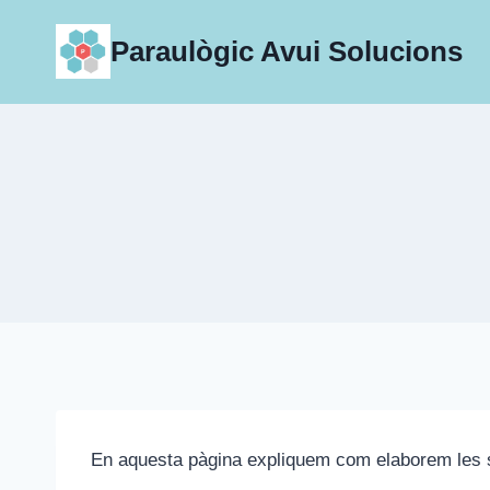
Skip
to
Paraulògic Avui Solucions
content
En aquesta pàgina expliquem com elaborem les sol