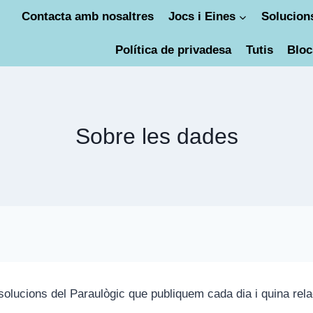
Contacta amb nosaltres
Jocs i Eines
Solucions
Política de privadesa
Tutis
Bloc
Sobre les dades
ucions del Paraulògic que publiquem cada dia i quina relac