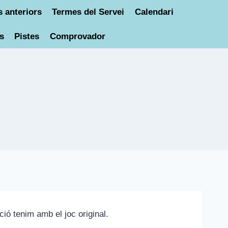
 anteriors
Termes del Servei
Calendari
s
Pistes
Comprovador
ió tenim amb el joc original.