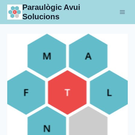
Skip
Paraulògic Avui
to
Solucions
content