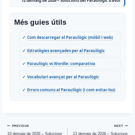
12 demaig de 2026 – Solucions del Paraulògic d’avui
Més guies útils
Com descarregar el Paraulògic (mòbil i web)
Estratègies avançades per al Paraulògic
Paraulògic vs Wordle: comparativa
Vocabulari avançat per al Paraulògic
Errors comuns al Paraulògic (i com evitar-los)
Post
PREVIOUS
NEXT
10 demaig de 2026 – Solucions
12 demaig de 2026 – Solucions