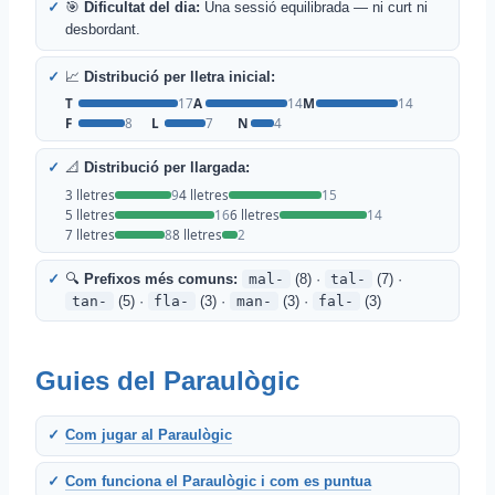
🎯
Dificultat del dia:
Una sessió equilibrada — ni curt ni
desbordant.
📈
Distribució per lletra inicial:
T
17
A
14
M
14
F
8
L
7
N
4
📐
Distribució per llargada:
3 lletres
9
4 lletres
15
5 lletres
16
6 lletres
14
7 lletres
8
8 lletres
2
🔍
Prefixos més comuns:
mal-
(8) ·
tal-
(7) ·
tan-
(5) ·
fla-
(3) ·
man-
(3) ·
fal-
(3)
Guies del Paraulògic
Com jugar al Paraulògic
Com funciona el Paraulògic i com es puntua