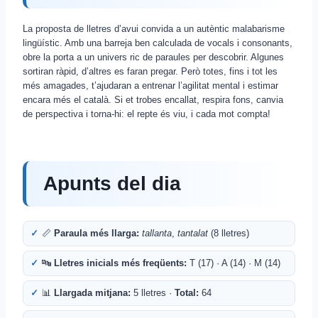
La proposta de lletres d’avui convida a un autèntic malabarisme
lingüístic. Amb una barreja ben calculada de vocals i consonants,
obre la porta a un univers ric de paraules per descobrir. Algunes
sortiran ràpid, d’altres es faran pregar. Però totes, fins i tot les
més amagades, t’ajudaran a entrenar l’agilitat mental i estimar
encara més el català. Si et trobes encallat, respira fons, canvia
de perspectiva i torna-hi: el repte és viu, i cada mot compta!
Apunts del dia
📏
Paraula més llarga:
tallanta
,
tantalat
(8 lletres)
🔤
Lletres inicials més freqüents:
T (17) · A (14) · M (14)
📊
Llargada mitjana:
5 lletres ·
Total:
64