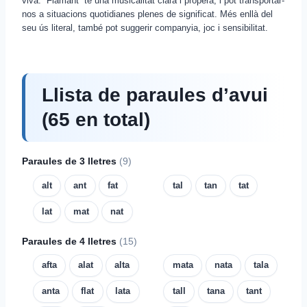
viva. “Flamant” té una musicalitat clara i propera, i pot transportar-
nos a situacions quotidianes plenes de significat. Més enllà del
seu ús literal, també pot suggerir companyia, joc i sensibilitat.
Llista de paraules d’avui
(65 en total)
Paraules de 3 lletres
(9)
alt
ant
fat
tal
tan
tat
lat
mat
nat
Paraules de 4 lletres
(15)
afta
alat
alta
mata
nata
tala
anta
flat
lata
tall
tana
tant