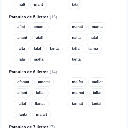
malt
mant
tatà
Paraules de 5 lletres
(16)
aflat
amant
manat
manta
anant
atall
nafta
natal
falta
fatal
lantà
talla
talma
llata
malta
tanta
Paraules de 6 lletres
(14)
afamat
amatat
malfat
mallat
atlant
fallat
malnat
tallat
faltat
llanat
tannat
tàntal
llanta
malalt
Paraules de 7 lletres
(7)