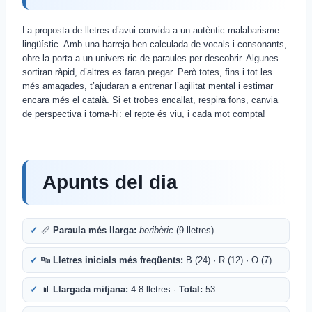
La proposta de lletres d’avui convida a un autèntic malabarisme
lingüístic. Amb una barreja ben calculada de vocals i consonants,
obre la porta a un univers ric de paraules per descobrir. Algunes
sortiran ràpid, d’altres es faran pregar. Però totes, fins i tot les
més amagades, t’ajudaran a entrenar l’agilitat mental i estimar
encara més el català. Si et trobes encallat, respira fons, canvia
de perspectiva i torna-hi: el repte és viu, i cada mot compta!
Apunts del dia
📏
Paraula més llarga:
beribèric
(9 lletres)
🔤
Lletres inicials més freqüents:
B (24) · R (12) · O (7)
📊
Llargada mitjana:
4.8 lletres ·
Total:
53