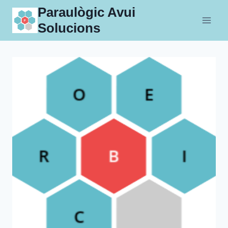
Skip
Paraulògic Avui
to
Solucions
content