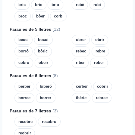
bric
brie
brio
rebé
robí
broc
bòer
corb
Paraules de 5 lletres
(12)
beoci
bocoi
obrer
obrir
borró
bòric
rebec
rebre
cobro
obeir
riber
rober
Paraules de 6 lletres
(8)
berber
biberó
cerber
cobrir
borrec
borrer
ibèric
rebrec
Paraules de 7 lletres
(3)
recobre
recobro
reobrir