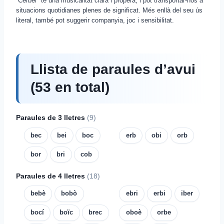
“Cerber” té una musicalitat clara i propera, i pot transportar-nos a
situacions quotidianes plenes de significat. Més enllà del seu ús
literal, també pot suggerir companyia, joc i sensibilitat.
Llista de paraules d’avui
(53 en total)
Paraules de 3 lletres
(9)
bec
bei
boc
erb
obi
orb
bor
bri
cob
Paraules de 4 lletres
(18)
bebè
bobò
ebri
erbi
iber
bocí
boïc
brec
oboè
orbe