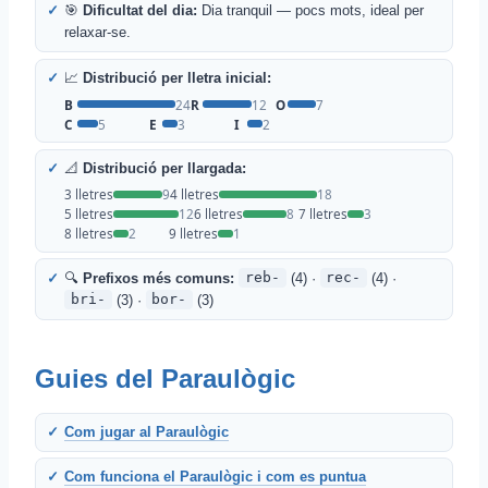
🎯
Dificultat del dia:
Dia tranquil — pocs mots, ideal per
relaxar-se.
📈
Distribució per lletra inicial:
B
24
R
12
O
7
C
5
E
3
I
2
📐
Distribució per llargada:
3 lletres
9
4 lletres
18
5 lletres
12
6 lletres
8
7 lletres
3
8 lletres
2
9 lletres
1
🔍
Prefixos més comuns:
reb-
(4) ·
rec-
(4) ·
bri-
(3) ·
bor-
(3)
Guies del Paraulògic
Com jugar al Paraulògic
Com funciona el Paraulògic i com es puntua