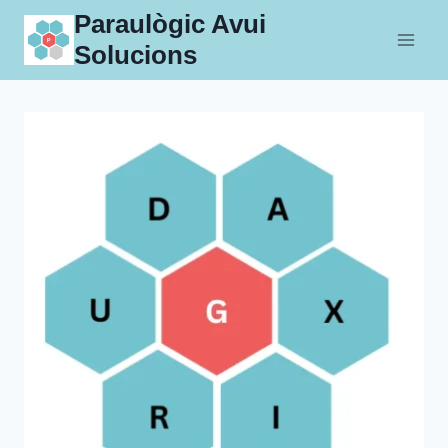
Skip
Paraulògic Avui
to
Solucions
content