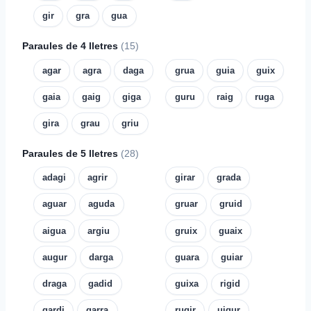
gir
gra
gua
Paraules de 4 lletres
(15)
agar
agra
daga
grua
guia
guix
gaia
gaig
giga
guru
raig
ruga
gira
grau
griu
Paraules de 5 lletres
(28)
adagi
agrir
girar
grada
aguar
aguda
gruar
gruid
aigua
argiu
gruix
guaix
augur
darga
guara
guiar
draga
gadid
guixa
rigid
gardi
garra
rugir
uigur