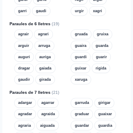
garri
gaudi
urgir
xagri
Paraules de 6 lletres
(19)
agrair
agrari
gruada
gruixa
arguir
arruga
guaira
guarda
auguri
auriga
guardi
guarir
dragar
gaiada
guixar
rigida
gaudir
girada
xaruga
Paraules de 7 lletres
(21)
adargar
agarrar
garruda
girigar
agradar
agraida
graduar
guaixar
agraria
aiguada
guardar
guardia