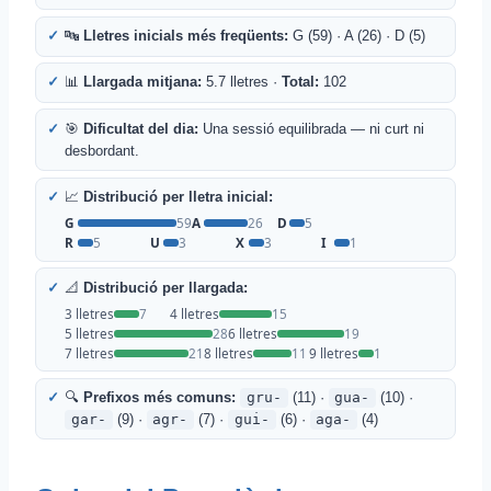
🔤
Lletres inicials més freqüents:
G (59) · A (26) · D (5)
📊
Llargada mitjana:
5.7 lletres ·
Total:
102
🎯
Dificultat del dia:
Una sessió equilibrada — ni curt ni
desbordant.
📈
Distribució per lletra inicial:
G
59
A
26
D
5
R
5
U
3
X
3
I
1
📐
Distribució per llargada:
3 lletres
7
4 lletres
15
5 lletres
28
6 lletres
19
7 lletres
21
8 lletres
11
9 lletres
1
🔍
Prefixos més comuns:
gru-
(11) ·
gua-
(10) ·
gar-
(9) ·
agr-
(7) ·
gui-
(6) ·
aga-
(4)