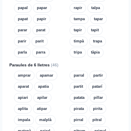
papal
papar
rapir
talpa
papat
papir
tampa
tapar
parar
parat
tapir
tapit
parir
parit
timpà
trapa
parla
parra
tripa
tàpia
Paraules de 6 lletres
(46)
amprar
apamar
parral
partir
aparat
apatia
partit
patarí
apiari
apilar
patata
pillar
aplita
atipar
pirata
pirita
impala
malplà
pirral
pitral
matapà
pairal
pitram
primal