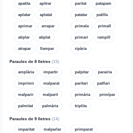
apatita
apitrar
paritat
patapam
aplatar
aplatat
patatar
patilla
aprimar
arrapar
primala
primall
atiplar
atiplat
primari
rampill
atrapar
llampar
ripària
Paraules de 8 lletres
(15)
amplària
impartir
palpitar
parairia
imprimir
malparat
paritari
patllari
malparir
malparit
primària
primípar
palmitat
palmària
triplita
Paraules de 9 lletres
(14)
imparitat
malparlar
primparat