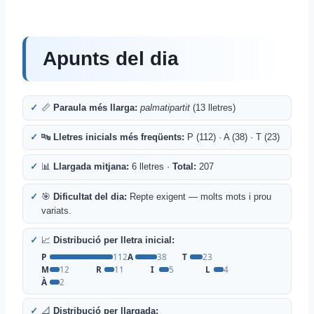
Apunts del dia
📏
Paraula més llarga:
palmatipartit
(13 lletres)
🔤
Lletres inicials més freqüents:
P (112) · A (38) · T (23)
📊
Llargada mitjana:
6 lletres ·
Total:
207
🎯
Dificultat del dia:
Repte exigent — molts mots i prou
variats.
📈
Distribució per lletra inicial:
P
112
A
38
T
23
M
12
R
11
I
5
L
4
À
2
📐
Distribució per llargada: