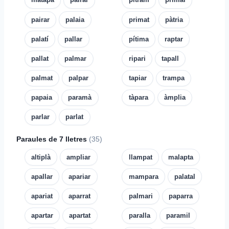
pairar
palaia
primat
pàtria
palatí
pallar
pítima
raptar
pallat
palmar
ripari
tapall
palmat
palpar
tapiar
trampa
papaia
paramà
tàpara
àmplia
parlar
parlat
Paraules de 7 lletres
(35)
altiplà
ampliar
llampat
malapta
apallar
apariar
mampara
palatal
apariat
aparrat
palmari
paparra
apartar
apartat
paralla
paramil