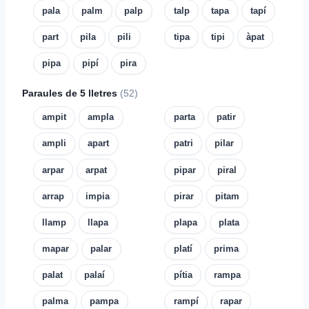
pala
palm
palp
talp
tapa
tapí
part
pila
pili
tipa
tipi
àpat
pipa
pipí
pira
Paraules de 5 lletres
(52)
ampit
ampla
parta
patir
ampli
apart
patri
pilar
arpar
arpat
pipar
piral
arrap
impia
pirar
pitam
llamp
llapa
plapa
plata
mapar
palar
platí
prima
palat
palaí
pítia
rampa
palma
pampa
rampí
rapar