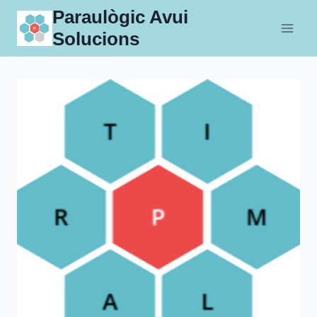
Skip
Paraulògic Avui
to
Solucions
content