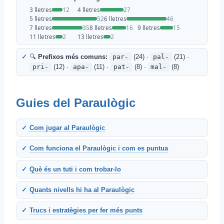
3 lletres
12
4 lletres
27
5 lletres
52
6 lletres
46
7 lletres
35
8 lletres
16
9 lletres
15
11 lletres
2
13 lletres
2
🔍
Prefixos més comuns:
par-
(24) ·
pal-
(21) ·
pri-
(12) ·
apa-
(11) ·
pat-
(8) ·
mal-
(8)
Guies del Paraulògic
Com jugar al Paraulògic
Com funciona el Paraulògic i com es puntua
Què és un tuti i com trobar-lo
Quants nivells hi ha al Paraulògic
Trucs i estratègies per fer més punts