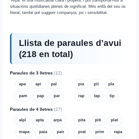
“Arpa” té una musicalitat clara i propera, i pot transportar-nos a
situacions quotidianes plenes de significat. Més enllà del seu ús
literal, també pot suggerir companyia, joc i sensibilitat.
Llista de paraules d’avui
(218 en total)
Paraules de 3 lletres
(12)
apa
api
pal
pia
pit
pla
pam
pap
par
rap
tap
tip
Paraules de 4 lletres
(27)
alpí
apta
arpa
pita
piti
plat
mapa
paia
pair
prat
prim
rapa