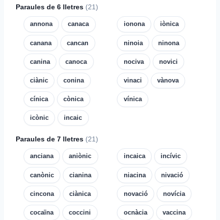
Paraules de 6 lletres
(21)
annona
canaca
ionona
iònica
canana
cancan
ninoia
ninona
canina
canoca
nociva
novici
ciànic
conina
vinaci
vànova
cínica
cònica
vínica
icònic
incaic
Paraules de 7 lletres
(21)
anciana
aniònic
incaica
incívic
canònic
cianina
niacina
nivació
cincona
ciànica
novació
novícia
cocaïna
coccini
ocnàcia
vaccina