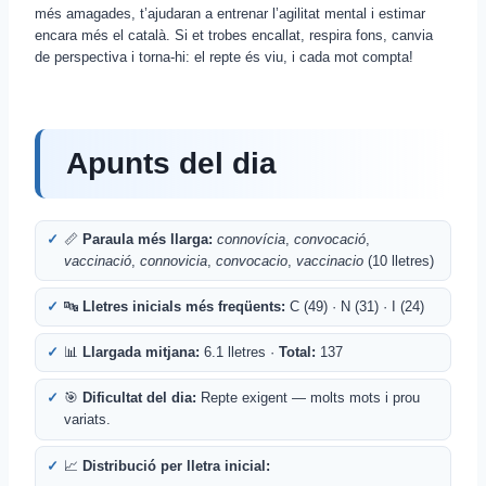
més amagades, t’ajudaran a entrenar l’agilitat mental i estimar
encara més el català. Si et trobes encallat, respira fons, canvia
de perspectiva i torna-hi: el repte és viu, i cada mot compta!
Apunts del dia
📏
Paraula més llarga:
connovícia
,
convocació
,
vaccinació
,
connovicia
,
convocacio
,
vaccinacio
(10 lletres)
🔤
Lletres inicials més freqüents:
C (49) · N (31) · I (24)
📊
Llargada mitjana:
6.1 lletres ·
Total:
137
🎯
Dificultat del dia:
Repte exigent — molts mots i prou
variats.
📈
Distribució per lletra inicial: