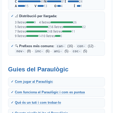
C
49
N
31
I
24
A
15
V
13
O
4
Í
1
📐
Distribució per llargada:
3 lletres
9
4 lletres
26
5 lletres
25
6 lletres
22
7 lletres
24
8 lletres
11
9 lletres
14
10 lletres
6
🔍
Prefixos més comuns:
can-
(16) ·
con-
(12) ·
nov-
(8) ·
inc-
(6) ·
ani-
(5) ·
coc-
(5)
Guies del Paraulògic
Com jugar al Paraulògic
Com funciona el Paraulògic i com es puntua
Què és un tuti i com trobar-lo