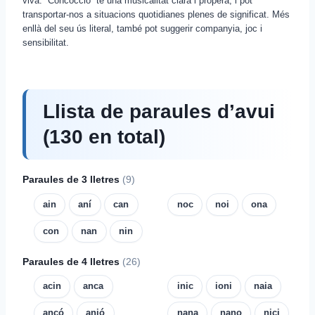
viva. “Concocció” té una musicalitat clara i propera, i pot
transportar-nos a situacions quotidianes plenes de significat. Més
enllà del seu ús literal, també pot suggerir companyia, joc i
sensibilitat.
Llista de paraules d’avui
(130 en total)
Paraules de 3 lletres
(9)
ain
aní
can
noc
noi
ona
con
nan
nin
Paraules de 4 lletres
(26)
acin
anca
inic
ioni
naia
ancó
anió
nana
nano
nici