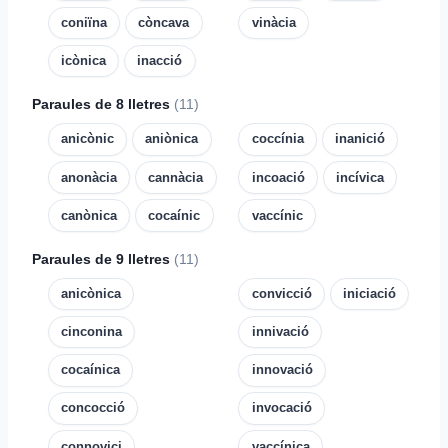
coniïna
còncava
vinàcia
icònica
inacció
Paraules de 8 lletres
(11)
anicònic
aniònica
coccínia
inanició
anonàcia
cannàcia
incoació
incívica
canònica
cocaínic
vaccínic
Paraules de 9 lletres
(11)
anicònica
convicció
iniciació
cinconina
innivació
cocaínica
innovació
concocció
invocació
connovici
vaccínica