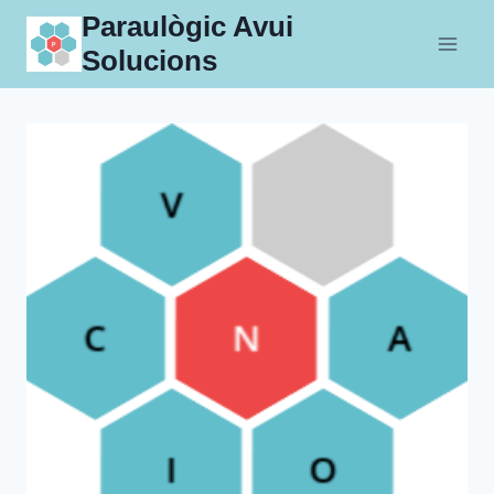
Skip
Paraulògic Avui
to
Solucions
content