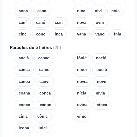
anoa
cana
nina
nivi
noia
caní
canó
cian
nova
ovni
cinc
conc
inca
vana
vano
ínia
Paraules de 5 lletres
(25)
ancià
canac
iònic
nació
canca
canic
ninoi
noció
canoa
canvi
novia
novii
coana
conca
nícia
nívia
conco
cànon
ovina
vinca
cínic
cònic
vínic
icona
inici