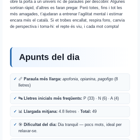
obre la porta a un univers ric de paraules per descobrir. Algunes
sortiran ràpid, d’altres es faran pregar. Però totes, fins i tot les
més amagades, t’ajudaran a entrenar l’agilitat mental i estimar
encara més el català. Si et trobes encallat, respira fons, canvia
de perspectiva i torna-hi: el repte és viu, i cada mot compta!
Apunts del dia
📏
Paraula més llarga:
apofonia
,
opianina
,
pagofigo
(8
lletres)
🔤
Lletres inicials més freqüents:
P (33) · N (6) · A (4)
📊
Llargada mitjana:
4.8 lletres ·
Total:
49
🎯
Dificultat del dia:
Dia tranquil — pocs mots, ideal per
relaxar-se.