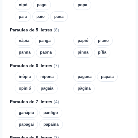
nipó
pago
popa
paia
paio
pana
Paraules de 5 lletres
(8)
nàpia
panga
papió
piano
panna
paona
pinna
pífia
Paraules de 6 lletres
(7)
inòpia
nipona
pagana
papaia
opinió
pagaia
pàgina
Paraules de 7 lletres
(4)
ganàpia
panfigo
papagai
papaïna
Paraules de 8 lletres
(3)