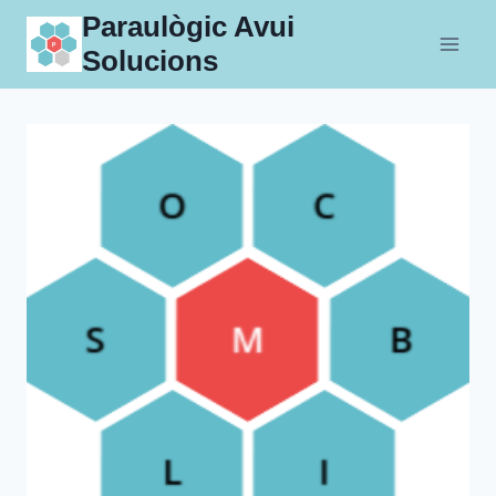
Skip
Paraulògic Avui
to
Solucions
content