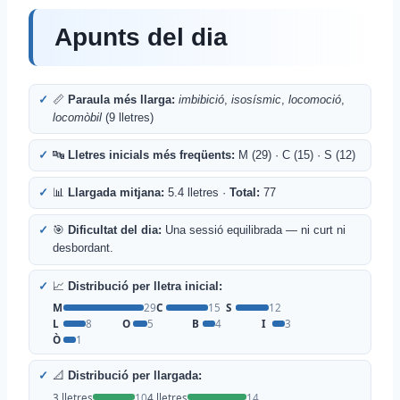
Apunts del dia
📏
Paraula més llarga:
imbibició
,
isosísmic
,
locomoció
,
locomòbil
(9 lletres)
🔤
Lletres inicials més freqüents:
M (29) · C (15) · S (12)
📊
Llargada mitjana:
5.4 lletres ·
Total:
77
🎯
Dificultat del dia:
Una sessió equilibrada — ni curt ni
desbordant.
📈
Distribució per lletra inicial:
M
29
C
15
S
12
L
8
O
5
B
4
I
3
Ò
1
📐
Distribució per llargada:
3 lletres
10
4 lletres
14