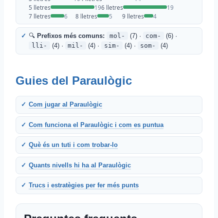
5 lletres
19
6 lletres
19
7 lletres
6
8 lletres
5
9 lletres
4
🔍
Prefixos més comuns:
mol-
(7) ·
com-
(6) ·
lli-
(4) ·
mil-
(4) ·
sim-
(4) ·
som-
(4)
Guies del Paraulògic
Com jugar al Paraulògic
Com funciona el Paraulògic i com es puntua
Què és un tuti i com trobar-lo
Quants nivells hi ha al Paraulògic
Trucs i estratègies per fer més punts