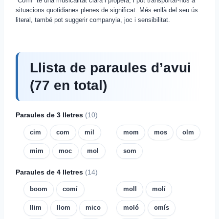
“Comí” té una musicalitat clara i propera, i pot transportar-nos a
situacions quotidianes plenes de significat. Més enllà del seu ús
literal, també pot suggerir companyia, joc i sensibilitat.
Llista de paraules d’avui
(77 en total)
Paraules de 3 lletres
(10)
cim
com
mil
mom
mos
olm
mim
moc
mol
som
Paraules de 4 lletres
(14)
boom
comí
moll
molí
llim
llom
mico
moló
omís