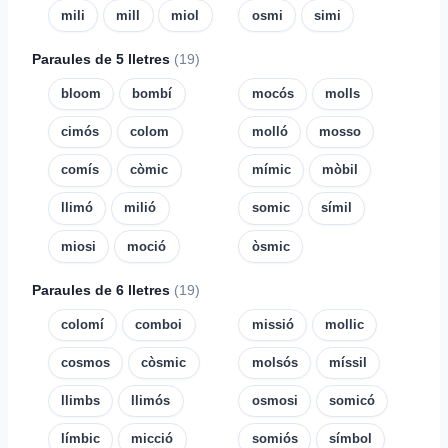
mili
mill
miol
osmi
simi
Paraules de 5 lletres
(19)
bloom
bombí
mocós
molls
cimós
colom
molló
mosso
comís
còmic
mímic
mòbil
llimó
milió
somic
símil
miosi
moció
òsmic
Paraules de 6 lletres
(19)
colomí
comboi
missió
mollic
cosmos
còsmic
molsós
míssil
llimbs
llimós
osmosi
somicó
límbic
micció
somiós
símbol