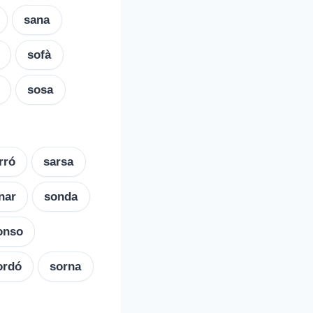
sana
sofà
sosa
rró
sarsa
nar
sonda
onso
ordó
sorna