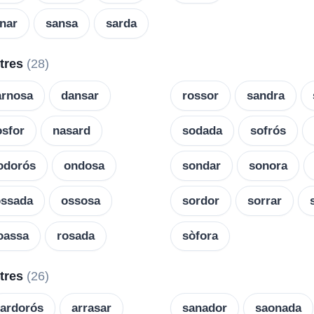
nar
sansa
sarda
etres
(28)
arnosa
dansar
rossor
sandra
òsfor
nasard
sodada
sofrós
odorós
ondosa
sondar
sonora
ossada
ossosa
sordor
sorrar
oassa
rosada
sòfora
etres
(26)
ardorós
arrasar
sanador
saonada