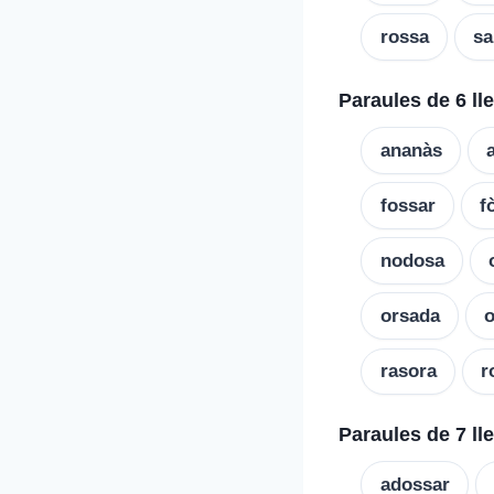
rossa
sa
Paraules de 6 ll
ananàs
fossar
f
nodosa
orsada
rasora
r
Paraules de 7 ll
adossar