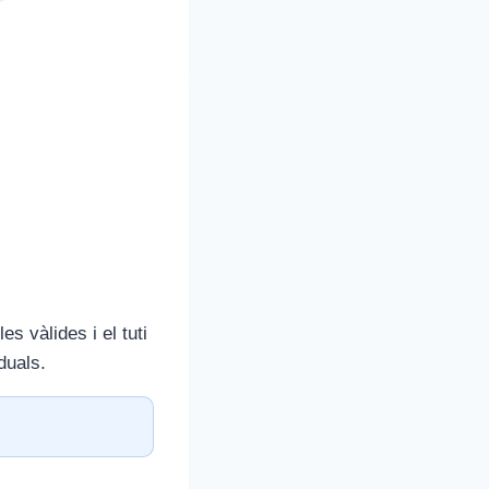
es vàlides i el tuti
duals.