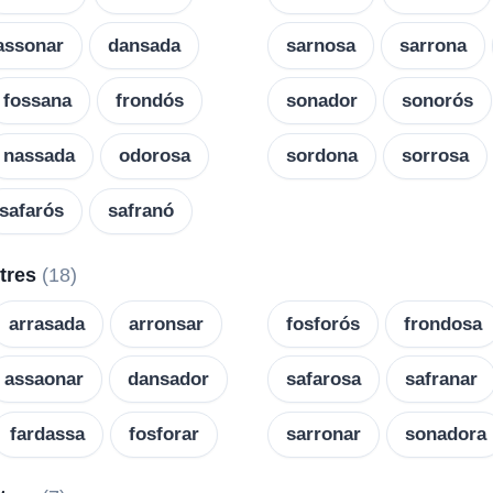
assonar
dansada
sarnosa
sarrona
fossana
frondós
sonador
sonorós
nassada
odorosa
sordona
sorrosa
safarós
safranó
etres
(18)
arrasada
arronsar
fosforós
frondosa
assaonar
dansador
safarosa
safranar
fardassa
fosforar
sarronar
sonadora