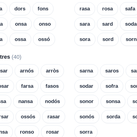
a
dors
fons
rasa
rosa
safa
a
onsa
onso
sara
sard
soda
a
ossa
ossó
sora
sord
sorn
etres
(40)
sar
arnós
arròs
sarna
saros
sa
osar
farsa
fasos
sodar
sofra
so
ssa
nansa
nodós
sonor
sonsa
s
rsar
ossós
rasar
sonós
sorda
s
nsa
ronso
rosar
sorra