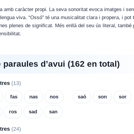
 amb caràcter propi. La seva sonoritat evoca imatges i se
engua viva. “Ossó” té una musicalitat clara i propera, i pot 
nes plenes de significat. Més enllà del seu ús literal, també 
nsibilitat.
e paraules d’avui (162 en total)
etres
(13)
fas
nas
nos
saó
son
sor
ros
sad
san
etres
(24)