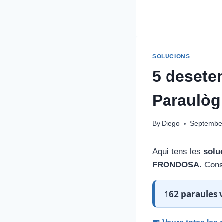
SOLUCIONS
5 desete
Paraulòg
By
Diego
September
Aquí tens les
solu
FRONDOSA
. Cons
162 paraules v