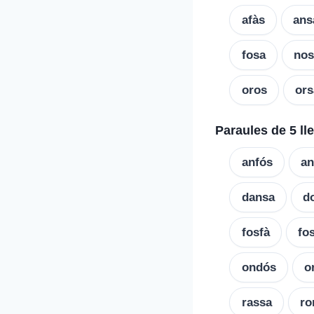
afàs
ans
fosa
nos
oros
ors
Paraules de 5 ll
anfós
an
dansa
d
fosfà
fo
ondós
o
rassa
ro