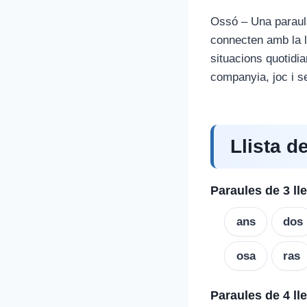
Ossó – Una paraula
connecten amb la ll
situacions quotidia
companyia, joc i se
Llista d
Paraules de 3 ll
ans
dos
osa
ras
Paraules de 4 ll