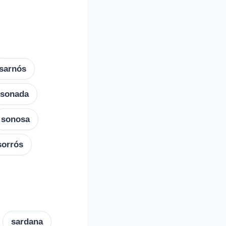
sarnós
sonada
sonosa
sorrós
sardana