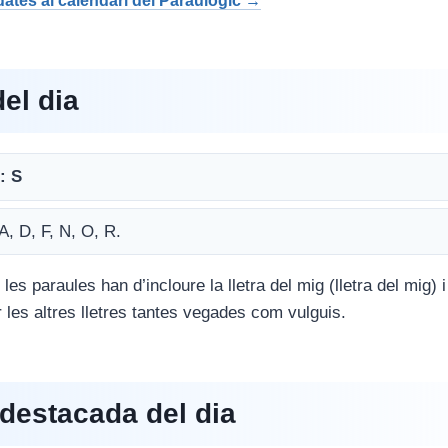
 dates al calendari del Paraulògic →
del dia
: S
 A, D, F, N, O, R.
 les paraules han d’incloure la lletra del mig (lletra del mig) 
ir les altres lletres tantes vegades com vulguis.
destacada del dia