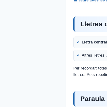
📅 Veure totes les
Lletres 
Lletra central
Altres lletres:
Per recordar: totes
lletres. Pots repet
Paraula 