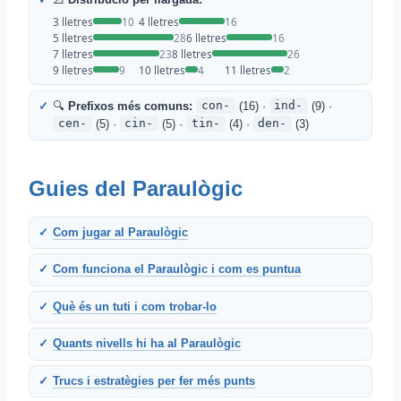
3 lletres
10
4 lletres
16
5 lletres
28
6 lletres
16
7 lletres
23
8 lletres
26
9 lletres
9
10 lletres
4
11 lletres
2
🔍
Prefixos més comuns:
con-
(16) ·
ind-
(9) ·
cen-
(5) ·
cin-
(5) ·
tin-
(4) ·
den-
(3)
Guies del Paraulògic
Com jugar al Paraulògic
Com funciona el Paraulògic i com es puntua
Què és un tuti i com trobar-lo
Quants nivells hi ha al Paraulògic
Trucs i estratègies per fer més punts