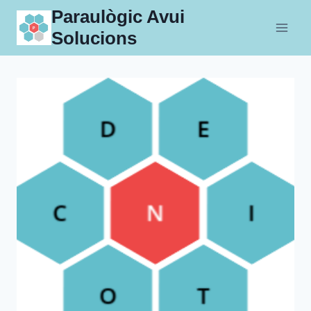
Skip
Paraulògic Avui
to
Solucions
content