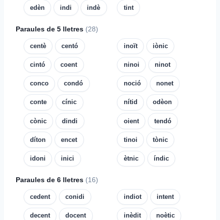
edèn
indi
indè
tint
Paraules de 5 lletres
(28)
centè
centó
inoït
iònic
cintó
coent
ninoi
ninot
conco
condó
noció
nonet
conte
cínic
nítid
odèon
cònic
dindi
oient
tendó
díton
encet
tinoi
tònic
idoni
inici
ètnic
índic
Paraules de 6 lletres
(16)
cedent
conidi
indiot
intent
decent
docent
inèdit
noètic