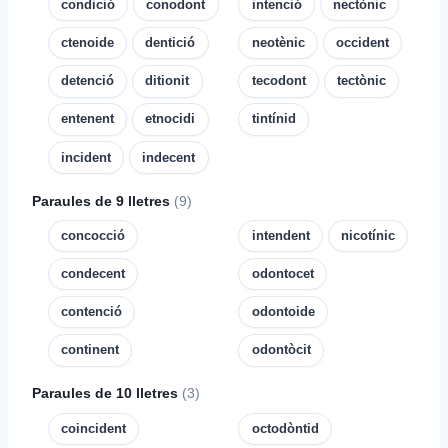
condició
conodont
intenció
nectònic
ctenoide
dentició
neotènic
occident
detenció
ditionit
tecodont
tectònic
entenent
etnocidi
tintínid
incident
indecent
Paraules de 9 lletres
(9)
concocció
intendent
nicotínic
condecent
odontocet
contenció
odontoide
continent
odontòcit
Paraules de 10 lletres
(3)
coincident
octodòntid