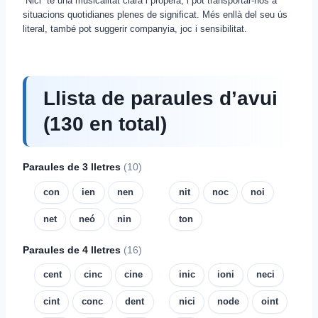
“Nici” té una musicalitat clara i propera, i pot transportar-nos a
situacions quotidianes plenes de significat. Més enllà del seu ús
literal, també pot suggerir companyia, joc i sensibilitat.
Llista de paraules d’avui
(130 en total)
Paraules de 3 lletres
(10)
con
ien
nen
nit
noc
noi
net
neó
nin
ton
Paraules de 4 lletres
(16)
cent
cinc
cine
inic
ioni
neci
cint
conc
dent
nici
node
oint