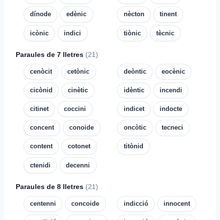
dínode
edènic
nècton
tinent
icònic
indici
tiònic
tècnic
Paraules de 7 lletres
(21)
cenòcit
cetònic
deòntic
eocènic
cicònid
cinètic
idèntic
incendi
citinet
coccini
indicet
indocte
concent
conoide
oncòtic
tecneci
content
cotonet
titònid
ctenidi
decenni
Paraules de 8 lletres
(21)
centenni
concoide
indicció
innocent