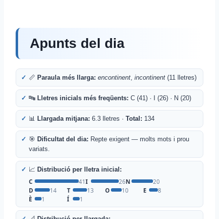
Apunts del dia
📏
Paraula més llarga:
encontinent
,
incontinent
(11 lletres)
🔤
Lletres inicials més freqüents:
C (41) · I (26) · N (20)
📊
Llargada mitjana:
6.3 lletres ·
Total:
134
🎯
Dificultat del dia:
Repte exigent — molts mots i prou
variats.
📈
Distribució per lletra inicial:
C
41
I
26
N
20
D
14
T
13
O
10
E
8
È
1
Í
1
📐
Distribució per llargada: