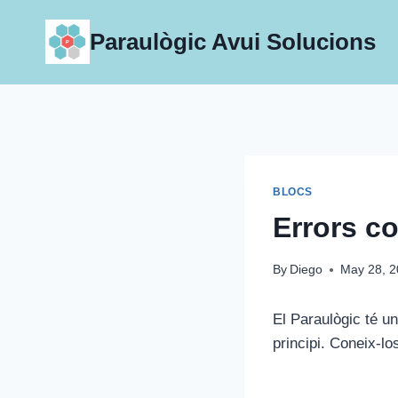
Skip
to
Paraulògic Avui Solucions
content
BLOCS
Errors co
By
Diego
May 28, 
El Paraulògic té u
principi. Coneix-los