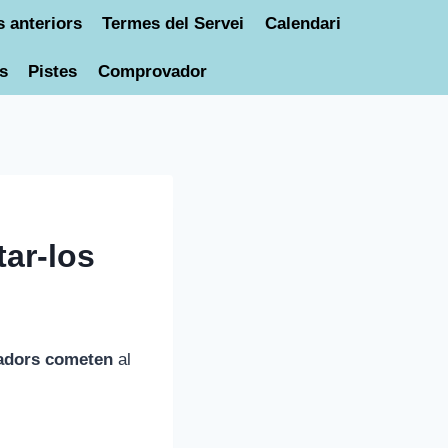
 anteriors
Termes del Servei
Calendari
s
Pistes
Comprovador
tar-los
gadors cometen
al