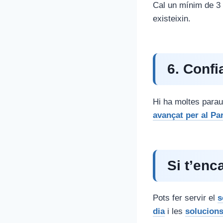
Cal un mínim de 3 l
existeixin.
6. Confi
Hi ha moltes parau
avançat per al Pa
Si t’enc
Pots fer servir el
s
dia
i les
solucions