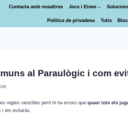
Contacta amb nosaltres
Jocs i Eines
Solucions
Política de privadesa
Tutis
Bloc
muns al Paraulògic i com evi
2026
nes regles senzilles però hi ha errors que
quasi tots els ju
 i els evitaràs.