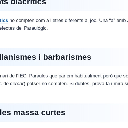
ts diacrítics
tics
no compten com a lletres diferents al joc. Una “a” amb
 efectes del Paraulògic.
llanismes i barbarismes
ionari de l’IEC. Paraules que parlem habitualment però que s
oc de
cercar
) potser no compten. Si dubtes, prova-la i mira si
ules massa curtes