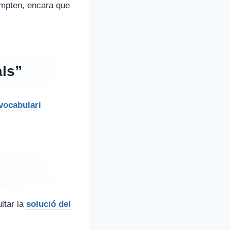
compten, encara que
als”
vocabulari
ltar la
solució del