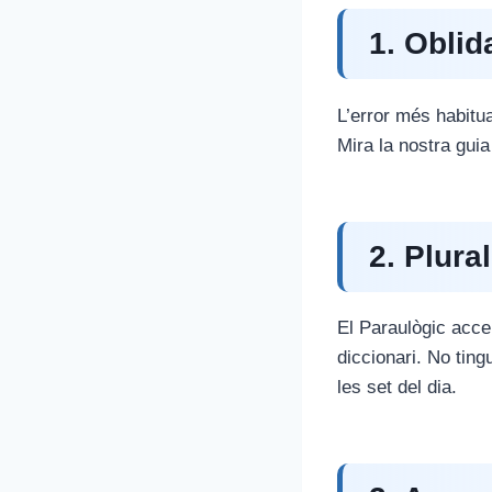
1. Oblida
L’error més habitua
Mira la nostra gui
2. Plura
El Paraulògic acce
diccionari. No ting
les set del dia.