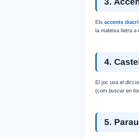
3. Accen
Els
accents diacrí
la mateixa lletra a
4. Caste
El joc usa el dicc
(com
buscar
en ll
5. Para