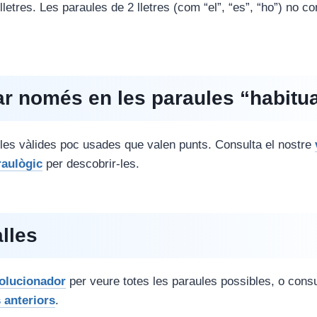
letres. Les paraules de 2 lletres (com “el”, “es”, “ho”) no 
ar només en les paraules “habitu
les vàlides poc usades que valen punts. Consulta el nostre
raulògic
per descobrir-les.
alles
olucionador
per veure totes les paraules possibles, o consu
 anteriors
.