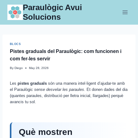
Skip
Paraulògic Avui
to
Solucions
content
BLOCS
Pistes graduals del Paraulògic: com funcionen i
com fer-les servir
By
Diego
May 28, 2026
Les
pistes graduals
són una manera intel·ligent d’ajudar-te amb
el Paraulògic
sense desvelar les paraules
. Et donen dades del dia
(quantes paraules, distribució per lletra inicial, llargades) perquè
avancis tu sol.
Què mostren