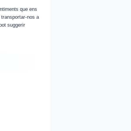
entiments que ens
t transportar-nos a
pot suggerir