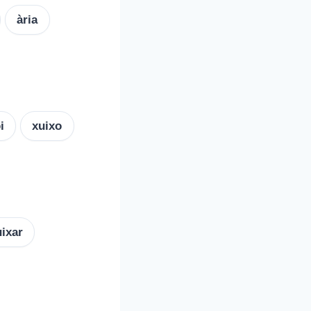
ària
i
xuixo
uixar