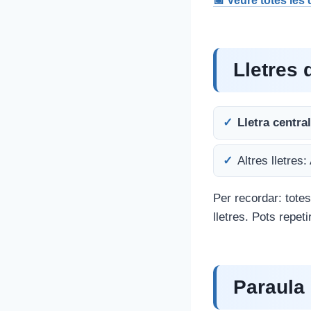
📅 Veure totes les
Lletres 
Lletra central
Altres lletres:
Per recordar: totes
lletres. Pots repet
Paraula 