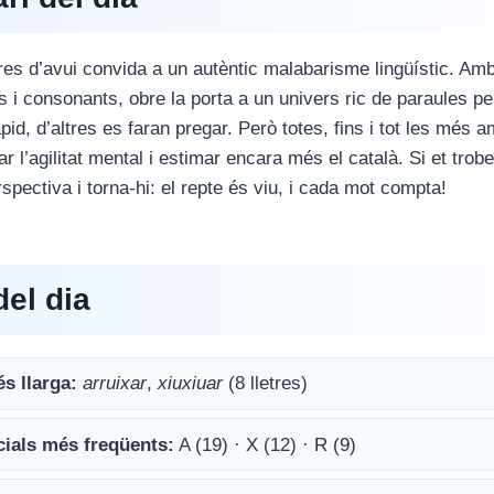
tres d’avui convida a un autèntic malabarisme lingüístic. Am
 i consonants, obre la porta a un univers ric de paraules pe
pid, d’altres es faran pregar. Però totes, fins i tot les més
ar l’agilitat mental i estimar encara més el català. Si et trobe
spectiva i torna-hi: el repte és viu, i cada mot compta!
el dia
s llarga:
arruixar
,
xiuxiuar
(8 lletres)
icials més freqüents:
A (19) · X (12) · R (9)