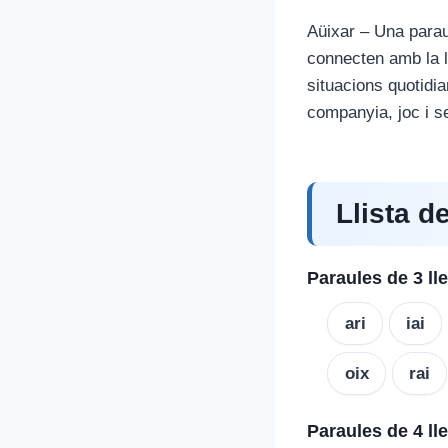
Aüixar – Una parau
connecten amb la ll
situacions quotidia
companyia, joc i se
Llista d
Paraules de 3 ll
ari
iai
oix
rai
Paraules de 4 ll