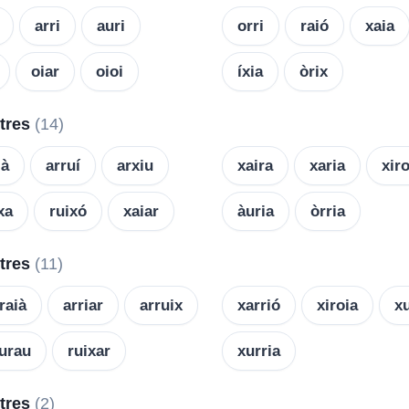
arri
auri
orri
raió
xaia
oiar
oioi
íxia
òrix
etres
(14)
ià
arruí
arxiu
xaira
xaria
xiro
xa
ruixó
xaiar
àuria
òrria
etres
(11)
raià
arriar
arruix
xarrió
xiroia
x
iurau
ruixar
xurria
etres
(2)