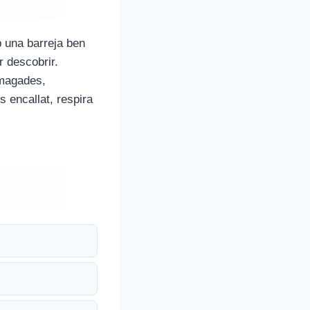
b una barreja ben
r descobrir.
 amagades,
s encallat, respira