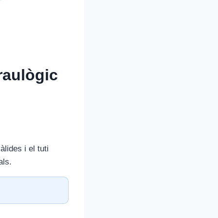
raulògic
lides i el tuti
als.