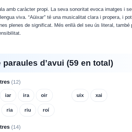
la amb caràcter propi. La seva sonoritat evoca imatges i s
engua viva. “Aüixar” té una musicalitat clara i propera, i po
nes plenes de significat. Més enllà del seu ús literal, també 
nsibilitat.
e paraules d’avui (59 en total)
etres
(12)
iar
ira
oir
uix
xai
ria
riu
roí
etres
(14)