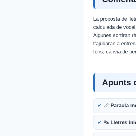
La proposta de lle
calculada de vocals
Algunes sortiran rà
t’ajudaran a entren
fons, canvia de per
Apunts d
📏
Paraula mé
🔤
Lletres in