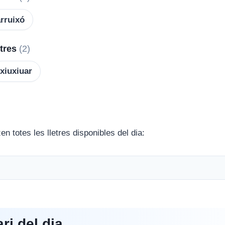
rruixó
etres
(2)
xiuxiuar
en totes les lletres disponibles del dia:
i del dia