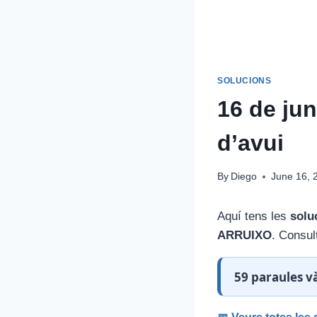
SOLUCIONS
16 de ju
d’avui
By
Diego
June 16, 
Aquí tens les
solu
ARRUIXO
. Consult
59 paraules và