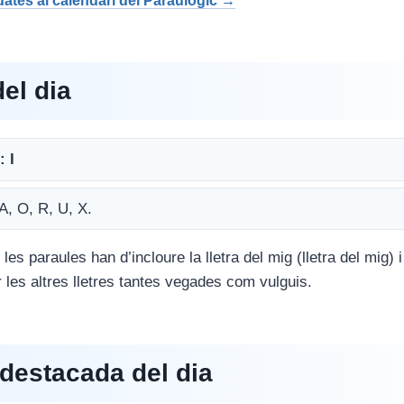
 dates al calendari del Paraulògic →
del dia
: I
 A, O, R, U, X.
 les paraules han d’incloure la lletra del mig (lletra del mig) 
ir les altres lletres tantes vegades com vulguis.
destacada del dia