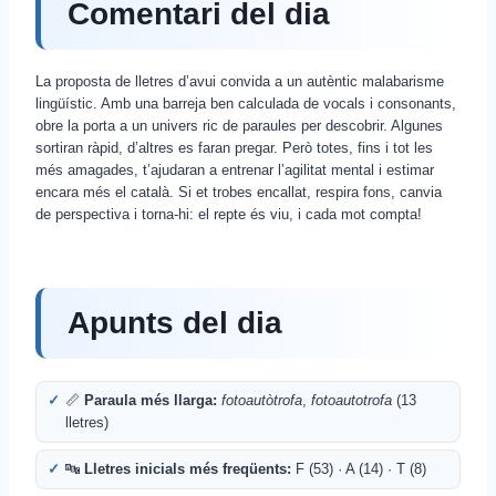
Comentari del dia
La proposta de lletres d’avui convida a un autèntic malabarisme
lingüístic. Amb una barreja ben calculada de vocals i consonants,
obre la porta a un univers ric de paraules per descobrir. Algunes
sortiran ràpid, d’altres es faran pregar. Però totes, fins i tot les
més amagades, t’ajudaran a entrenar l’agilitat mental i estimar
encara més el català. Si et trobes encallat, respira fons, canvia
de perspectiva i torna-hi: el repte és viu, i cada mot compta!
Apunts del dia
📏
Paraula més llarga:
fotoautòtrofa
,
fotoautotrofa
(13
lletres)
🔤
Lletres inicials més freqüents:
F (53) · A (14) · T (8)