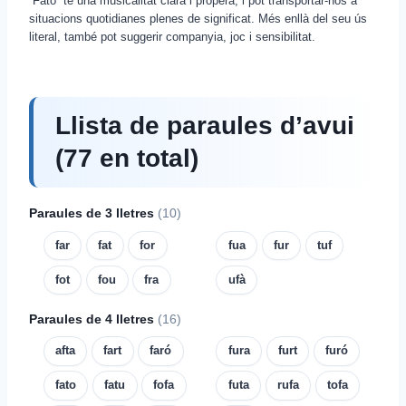
“Fato” té una musicalitat clara i propera, i pot transportar-nos a
situacions quotidianes plenes de significat. Més enllà del seu ús
literal, també pot suggerir companyia, joc i sensibilitat.
Llista de paraules d’avui
(77 en total)
Paraules de 3 lletres
(10)
far
fat
for
fua
fur
tuf
fot
fou
fra
ufà
Paraules de 4 lletres
(16)
afta
fart
faró
fura
furt
furó
fato
fatu
fofa
futa
rufa
tofa