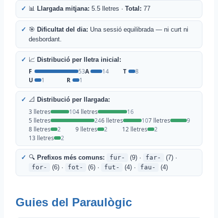
📊
Llargada mitjana:
5.5 lletres ·
Total:
77
🎯
Dificultat del dia:
Una sessió equilibrada — ni curt ni
desbordant.
📈
Distribució per lletra inicial:
F
53
A
14
T
8
U
1
R
1
📐
Distribució per llargada:
3 lletres
10
4 lletres
16
5 lletres
24
6 lletres
10
7 lletres
9
8 lletres
2
9 lletres
2
12 lletres
2
13 lletres
2
🔍
Prefixos més comuns:
fur-
(9) ·
far-
(7) ·
for-
(6) ·
fot-
(6) ·
fut-
(4) ·
fau-
(4)
Guies del Paraulògic