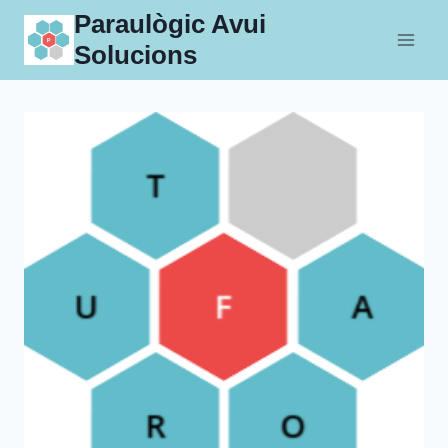
Skip
Paraulògic Avui
to
Solucions
content