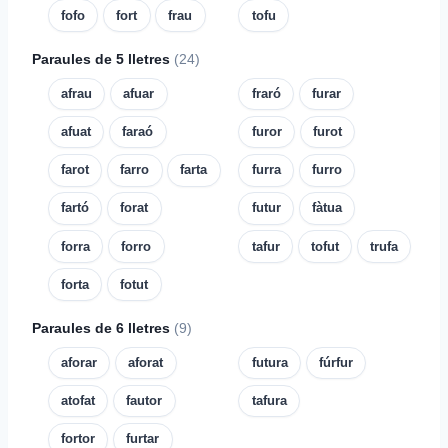
fofo
fort
frau
tofu
Paraules de 5 lletres
(24)
afrau
afuar
fraró
furar
afuat
faraó
furor
furot
farot
farro
farta
furra
furro
fartó
forat
futur
fàtua
forra
forro
tafur
tofut
trufa
forta
fotut
Paraules de 6 lletres
(9)
aforar
aforat
futura
fúrfur
atofat
fautor
tafura
fortor
furtar