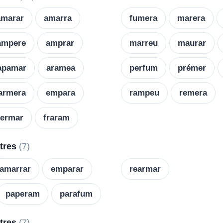
amarar
amarra
fumera
marera
ampere
amprar
marreu
maurar
apamar
aramea
perfum
prémer
armera
empara
rampeu
remera
fermar
fraram
etres
(7)
amarrar
emparar
rearmar
paperam
parafum
etres
(7)