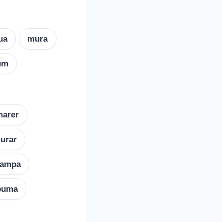
ua
mura
um
marer
urar
rampa
euma