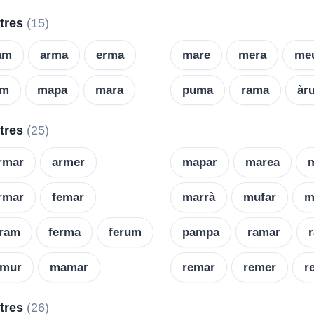
etres
(15)
am
arma
erma
mare
mera
me
rm
mapa
mara
puma
rama
àr
etres
(25)
rmar
armer
mapar
marea
rmar
femar
marrà
mufar
m
eram
ferma
ferum
pampa
ramar
èmur
mamar
remar
remer
r
etres
(26)