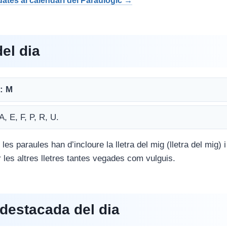
 dates al calendari del Paraulògic →
del dia
l: M
 A, E, F, P, R, U.
 les paraules han d’incloure la lletra del mig (lletra del mig) 
ir les altres lletres tantes vegades com vulguis.
destacada del dia