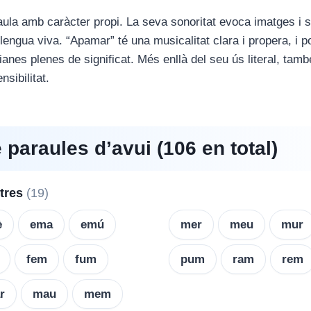
la amb caràcter propi. La seva sonoritat evoca imatges i 
engua viva. “Apamar” té una musicalitat clara i propera, i p
ianes plenes de significat. Més enllà del seu ús literal, tamb
nsibilitat.
e paraules d’avui (106 en total)
etres
(19)
è
ema
emú
mer
meu
mur
fem
fum
pum
ram
rem
r
mau
mem