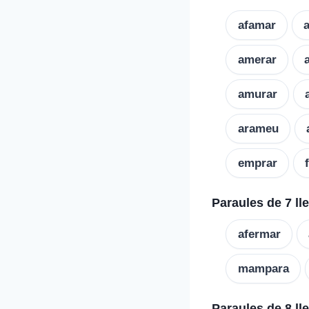
afamar
amerar
amurar
arameu
emprar
Paraules de 7 ll
afermar
mampara
Paraules de 8 ll