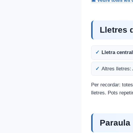
📅 Veure totes les
Lletres 
Lletra centra
Altres lletres:
Per recordar: totes
lletres. Pots repet
Paraula 