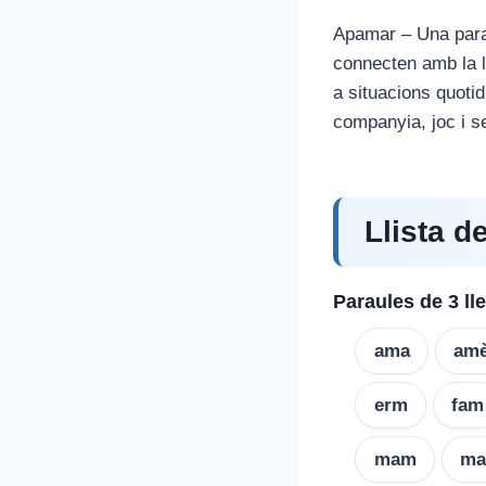
Apamar – Una parau
connecten amb la ll
a situacions quotid
companyia, joc i se
Llista d
Paraules de 3 ll
ama
am
erm
fam
mam
ma