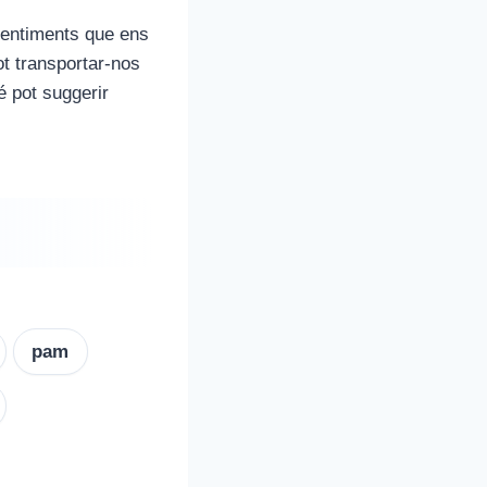
sentiments que ens
ot transportar-nos
é pot suggerir
pam