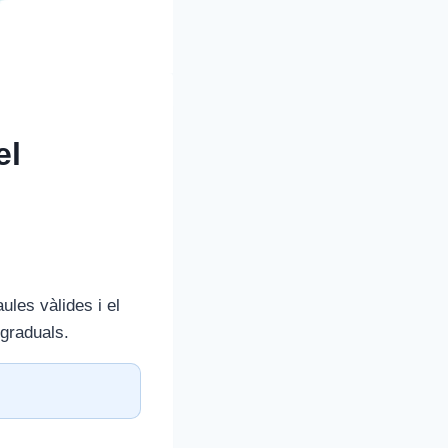
el
ules vàlides i el
 graduals.