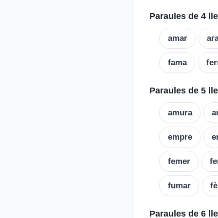
Paraules de 4 ll
amar
ar
fama
fe
Paraules de 5 ll
amura
a
empre
e
femer
f
fumar
f
Paraules de 6 ll