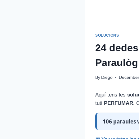
SOLUCIONS
24 dedes
Paraulòg
By
Diego
December
Aquí tens les
solu
tuti
PERFUMAR
. 
106 paraules v