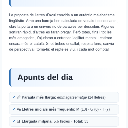
La proposta de lletres d’avui convida a un autèntic malabarisme
lingüístic. Amb una barreja ben calculada de vocals i consonants,
obre la porta a un univers ric de paraules per descobrir. Algunes
sortiran ràpid, d’altres es faran pregar. Però totes, fins i tot les
més amagades, t’ajudaran a entrenar l’agilitat mental i estimar
encara més el català. Si et trobes encallat, respira fons, canvia
de perspectiva i torna-hi: el repte és viu, i cada mot compta!
Apunts del dia
📏
Paraula més llarga:
emmagatzematge
(14 lletres)
🔤
Lletres inicials més freqüents:
M (10) · G (8) · T (7)
📊
Llargada mitjana:
5.6 lletres ·
Total:
33