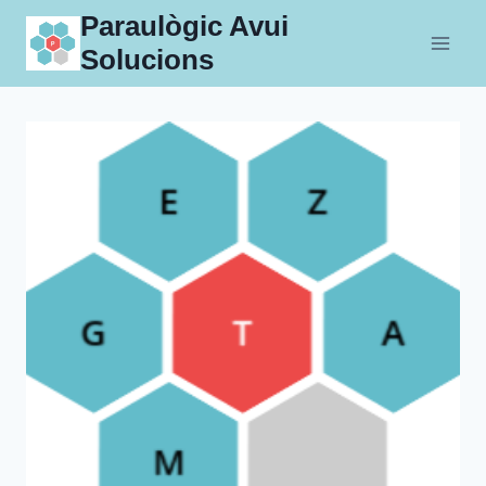
Skip
Paraulògic Avui
to
Solucions
content