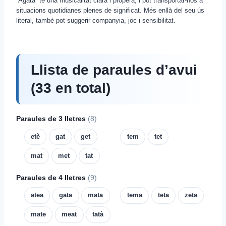
“Àgata” té una musicalitat clara i propera, i pot transportar-nos a
situacions quotidianes plenes de significat. Més enllà del seu ús
literal, també pot suggerir companyia, joc i sensibilitat.
Llista de paraules d’avui
(33 en total)
Paraules de 3 lletres
(8)
etè
gat
get
tem
tet
mat
met
tat
Paraules de 4 lletres
(9)
atea
gata
mata
tema
teta
zeta
mate
meat
tatà