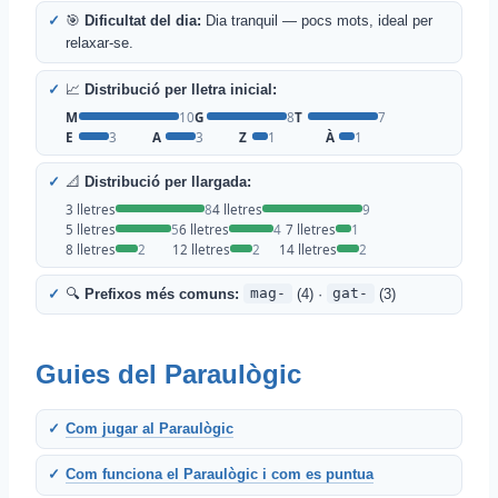
🎯
Dificultat del dia:
Dia tranquil — pocs mots, ideal per
relaxar-se.
📈
Distribució per lletra inicial:
M
10
G
8
T
7
E
3
A
3
Z
1
À
1
📐
Distribució per llargada:
3 lletres
8
4 lletres
9
5 lletres
5
6 lletres
4
7 lletres
1
8 lletres
2
12 lletres
2
14 lletres
2
🔍
Prefixos més comuns:
mag-
(4) ·
gat-
(3)
Guies del Paraulògic
Com jugar al Paraulògic
Com funciona el Paraulògic i com es puntua