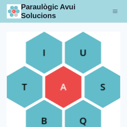
Skip
Paraulògic Avui
to
Solucions
content