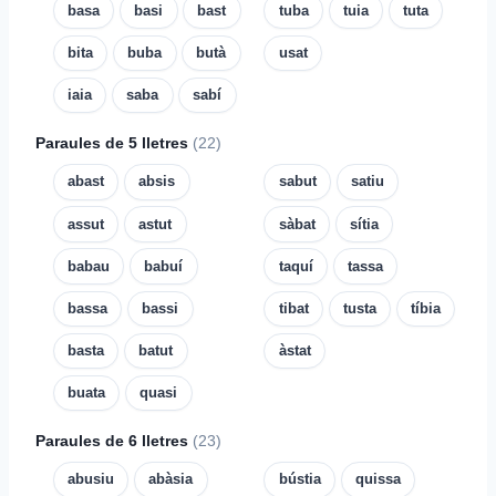
basa
basi
bast
tuba
tuia
tuta
bita
buba
butà
usat
iaia
saba
sabí
Paraules de 5 lletres
(22)
abast
absis
sabut
satiu
assut
astut
sàbat
sítia
babau
babuí
taquí
tassa
bassa
bassi
tibat
tusta
tíbia
basta
batut
àstat
buata
quasi
Paraules de 6 lletres
(23)
abusiu
abàsia
bústia
quissa