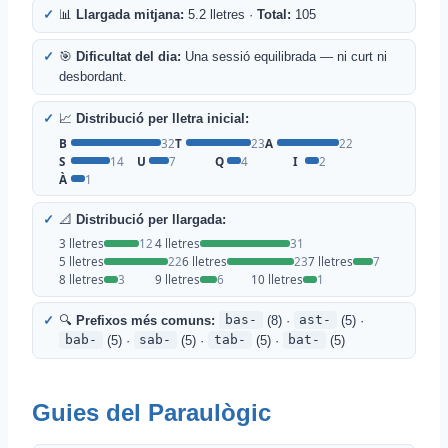
📊
Llargada mitjana:
5.2 lletres ·
Total:
105
🎯
Dificultat del dia:
Una sessió equilibrada — ni curt ni
desbordant.
📈
Distribució per lletra inicial:
B
32
T
23
A
22
S
14
U
7
Q
4
I
2
À
1
📐
Distribució per llargada:
3 lletres
12
4 lletres
31
5 lletres
22
6 lletres
23
7 lletres
7
8 lletres
3
9 lletres
6
10 lletres
1
🔍
Prefixos més comuns:
bas-
(8) ·
ast-
(5) ·
bab-
(5) ·
sab-
(5) ·
tab-
(5) ·
bat-
(5)
Guies del Paraulògic