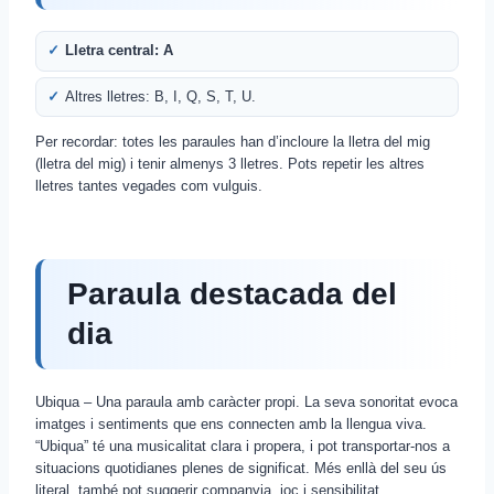
Lletra central: A
Altres lletres: B, I, Q, S, T, U.
Per recordar: totes les paraules han d’incloure la lletra del mig
(lletra del mig) i tenir almenys 3 lletres. Pots repetir les altres
lletres tantes vegades com vulguis.
Paraula destacada del
dia
Ubiqua – Una paraula amb caràcter propi. La seva sonoritat evoca
imatges i sentiments que ens connecten amb la llengua viva.
“Ubiqua” té una musicalitat clara i propera, i pot transportar-nos a
situacions quotidianes plenes de significat. Més enllà del seu ús
literal, també pot suggerir companyia, joc i sensibilitat.