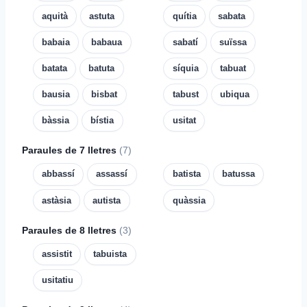
aquità
astuta
quítia
sabata
babaia
babaua
sabatí
suïssa
batata
batuta
síquia
tabuat
bausia
bisbat
tabust
ubiqua
bàssia
bístia
usitat
Paraules de 7 lletres
(7)
abbassí
assassí
batista
batussa
astàsia
autista
quàssia
Paraules de 8 lletres
(3)
assistit
tabuista
usitatiu