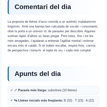
Comentari del dia
La proposta de lletres d’avui convida a un autèntic malabarisme
lingüístic. Amb una barreja ben calculada de vocals i consonants,
obre la porta a un univers ric de paraules per descobrir. Algunes
sortiran ràpid, d’altres es faran pregar. Però totes, fins i tot les
més amagades, t’ajudaran a entrenar l’agilitat mental i estimar
encara més el català. Si et trobes encallat, respira fons, canvia
de perspectiva i torna-hi: el repte és viu, i cada mot compta!
Apunts del dia
📏
Paraula més llarga:
substituta
(10 lletres)
🔤
Lletres inicials més freqüents:
B (32) · T (23) · A (22)