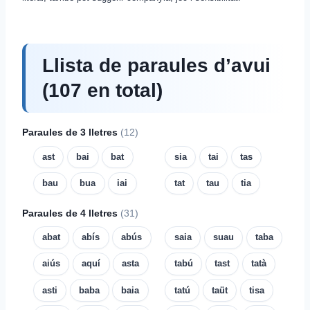
Llista de paraules d’avui
(107 en total)
Paraules de 3 lletres
(12)
ast
bai
bat
sia
tai
tas
bau
bua
iai
tat
tau
tia
Paraules de 4 lletres
(31)
abat
abís
abús
saia
suau
taba
aiús
aquí
asta
tabú
tast
tatà
asti
baba
baia
tatú
taüt
tisa