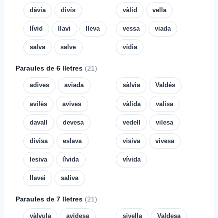
dàvia
divís
vàlid
vella
lívid
llavi
lleva
vessa
viada
salva
salve
vídia
Paraules de 6 lletres
(21)
adives
aviada
sàlvia
Valdés
avilès
avives
vàlida
valisa
davall
devesa
vedell
vilesa
divisa
eslava
visiva
vivesa
lesiva
lìvida
vívida
llavei
saliva
Paraules de 7 lletres
(21)
vàlvula
avidesa
sivella
Valdesa