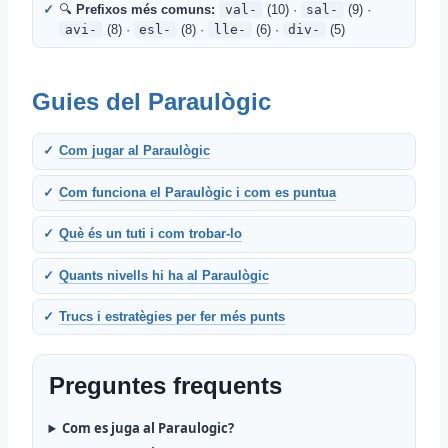
🔍
Prefixos més comuns:
val-
(10) ·
sal-
(9) ·
avi-
(8) ·
esl-
(8) ·
lle-
(6) ·
div-
(5)
Guies del Paraulògic
Com jugar al Paraulògic
Com funciona el Paraulògic i com es puntua
Què és un tuti i com trobar-lo
Quants nivells hi ha al Paraulògic
Trucs i estratègies per fer més punts
Preguntes frequents
Com es juga al Paraulogic?