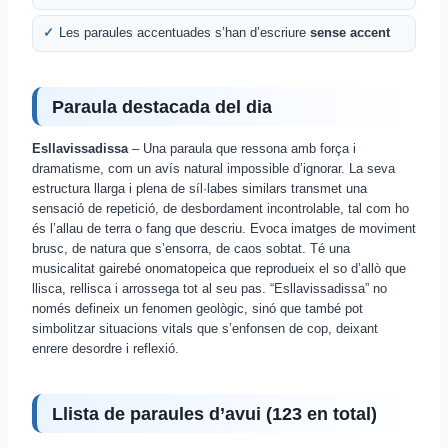
Les paraules accentuades s’han d’escriure
sense accent
Paraula destacada del dia
Esllavissadissa
– Una paraula que ressona amb força i
dramatisme, com un avís natural impossible d’ignorar. La seva
estructura llarga i plena de síl·labes similars transmet una
sensació de repetició, de desbordament incontrolable, tal com ho
és l’allau de terra o fang que descriu. Evoca imatges de moviment
brusc, de natura que s’ensorra, de caos sobtat. Té una
musicalitat gairebé onomatopeica que reprodueix el so d’allò que
llisca, rellisca i arrossega tot al seu pas. “Esllavissadissa” no
només defineix un fenomen geològic, sinó que també pot
simbolitzar situacions vitals que s’enfonsen de cop, deixant
enrere desordre i reflexió.
Llista de paraules d’avui (
123
en total)