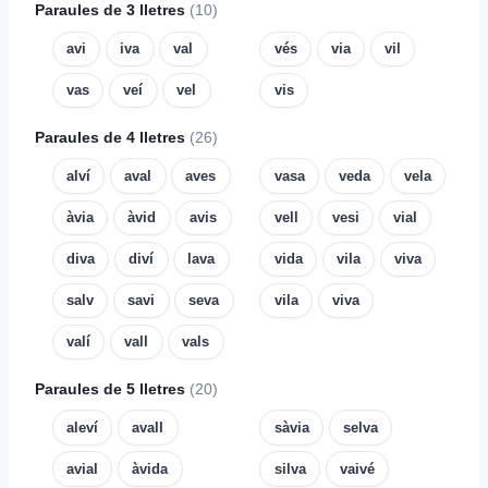
Paraules de 3 lletres
(10)
avi
iva
val
vés
via
vil
vas
veí
vel
vis
Paraules de 4 lletres
(26)
alví
aval
aves
vasa
veda
vela
àvia
àvid
avis
vell
vesi
vial
diva
diví
lava
vida
vila
viva
salv
savi
seva
vila
viva
valí
vall
vals
Paraules de 5 lletres
(20)
aleví
avall
sàvia
selva
avial
àvida
silva
vaivé