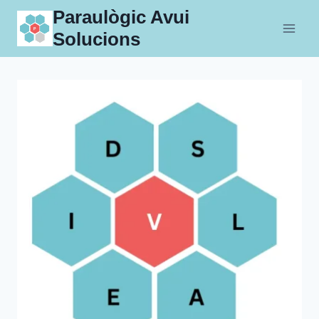
Skip
Paraulògic Avui
to
Solucions
content