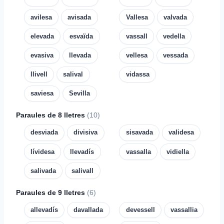
avilesa
avisada
Vallesa
valvada
elevada
esvaïda
vassall
vedella
evasiva
llevada
vellesa
vessada
llivell
salival
vidassa
saviesa
Sevilla
Paraules de 8 lletres
(10)
desviada
divisiva
sisavada
validesa
lívidesa
llevadís
vassalla
vidiella
salivada
salivall
Paraules de 9 lletres
(6)
allevadís
davallada
devessell
vassallia