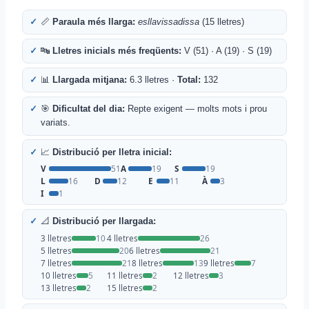
📏
Paraula més llarga:
esllavissadissa
(15 lletres)
🔤
Lletres inicials més freqüents:
V (51) · A (19) · S (19)
📊
Llargada mitjana:
6.3 lletres ·
Total:
132
🎯
Dificultat del dia:
Repte exigent — molts mots i prou
variats.
📈
Distribució per lletra inicial:
V
51
A
19
S
19
L
16
D
12
E
11
À
3
I
1
📐
Distribució per llargada:
3 lletres
10
4 lletres
26
5 lletres
20
6 lletres
21
7 lletres
21
8 lletres
13
9 lletres
7
10 lletres
5
11 lletres
2
12 lletres
3
13 lletres
2
15 lletres
2