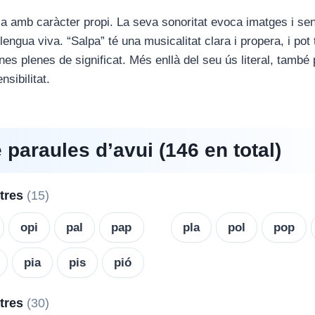
a amb caràcter propi. La seva sonoritat evoca imatges i se
engua viva. “Salpa” té una musicalitat clara i propera, i pot
nes plenes de significat. Més enllà del seu ús literal, també 
nsibilitat.
e paraules d’avui (146 en total)
etres
(15)
opi
pal
pap
pla
pol
pop
pia
pis
pió
etres
(30)