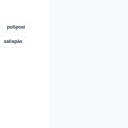
poliposi
salispàs