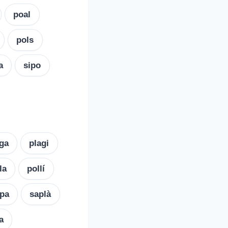
poal
pols
a
sipo
aga
plagi
la
pollí
lpa
saplà
a