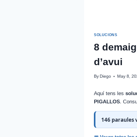
SOLUCIONS
8 demaig
d’avui
By
Diego
May 8, 20
Aquí tens les
solu
PIGALLOS
. Consu
146 paraules v