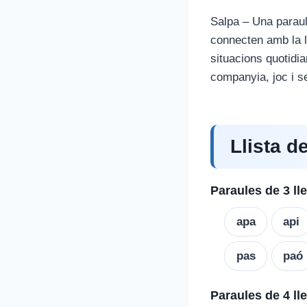
Salpa – Una paraul
connecten amb la ll
situacions quotidia
companyia, joc i se
Llista d
Paraules de 3 ll
apa
api
pas
paó
Paraules de 4 ll