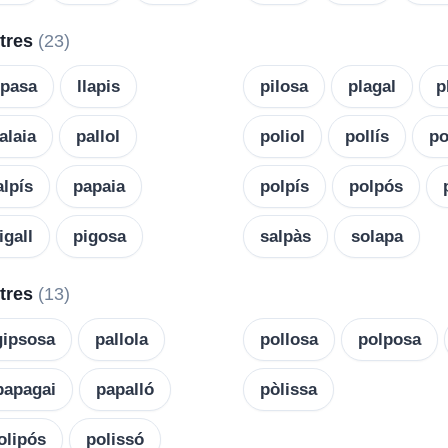
etres
(23)
ipasa
llapis
pilosa
plagal
p
alaia
pallol
poliol
pollís
po
alpís
papaia
polpís
polpós
igall
pigosa
salpàs
solapa
etres
(13)
gipsosa
pallola
pollosa
polposa
papagai
papalló
pòlissa
olipós
polissó