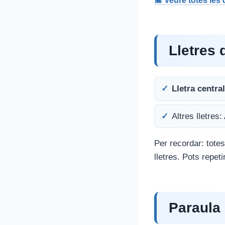
📅 Veure totes les
Lletres 
Lletra central
Altres lletres:
Per recordar: totes
lletres. Pots repet
Paraula 