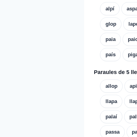
alpí
asp
glop
lap
paia
pai
país
pig
Paraules de 5 ll
allop
api
llapa
lla
palaí
pal
passa
pa