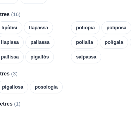
etres
(16)
lipòlisi
llapassa
poliopia
poliposa
llapissa
pallassa
pollalla
polígala
pallissa
pigallós
salpassa
etres
(3)
pigallosa
posologia
letres
(1)