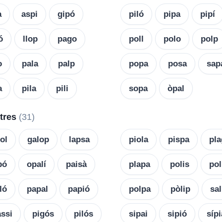
a
aspi
gipó
piló
pipa
pipí
ó
llop
pago
poll
polo
polp
o
pala
palp
popa
posa
sap
a
pila
pili
sopa
òpal
etres
(31)
ol
galop
lapsa
piola
pispa
pl
pó
opalí
paisà
plapa
polis
pol
ló
papal
papió
polpa
pòlip
sa
ssi
pigós
pilós
sipai
sipió
sípi