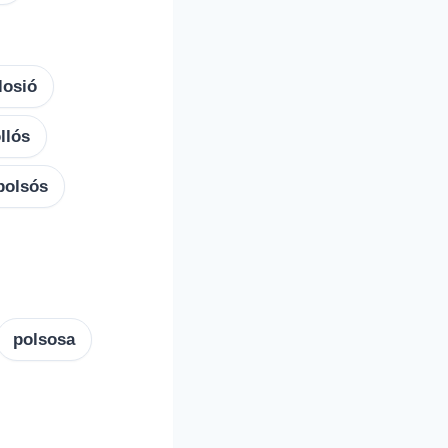
losió
llós
polsós
polsosa