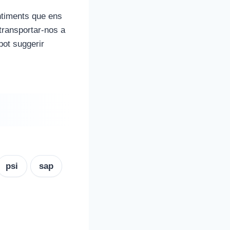
ntiments que ens
 transportar-nos a
pot suggerir
psi
sap