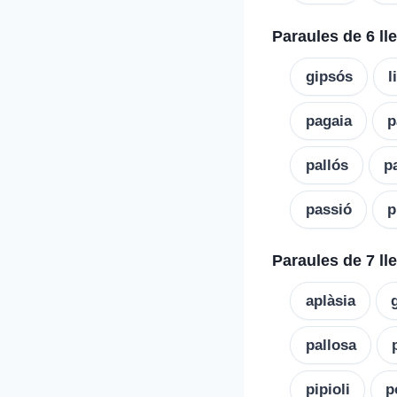
Paraules de 6 ll
gipsós
l
pagaia
p
pallós
p
passió
p
Paraules de 7 ll
aplàsia
pallosa
pipioli
p