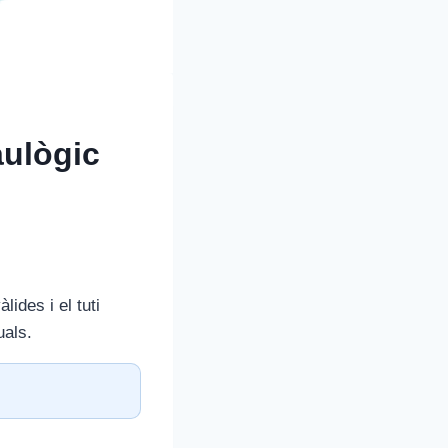
aulògic
lides i el tuti
uals.